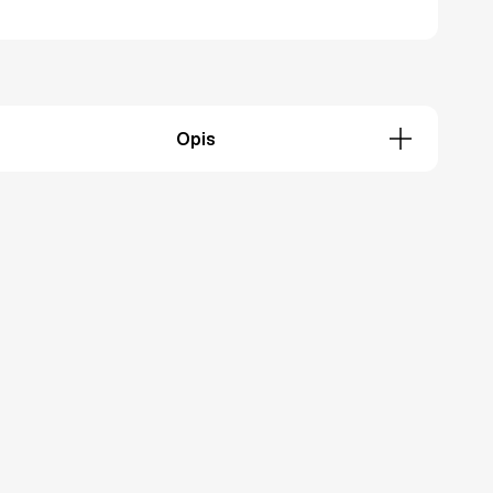
Opis
Opis
ome
/
Proizvodi
/ Rolo zavjese
olo zavjese
Dodaj u košaricu