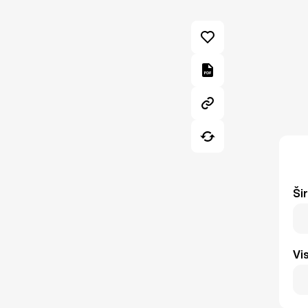
Ši
Vi