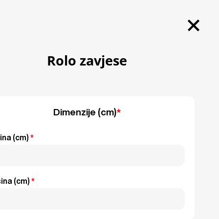
Rolo zavjese
Dimenzije (cm)
*
rina (cm)
*
sina (cm)
*