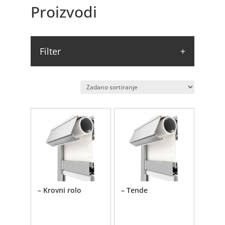
Proizvodi
Filter
– Krovni rolo
– Tende