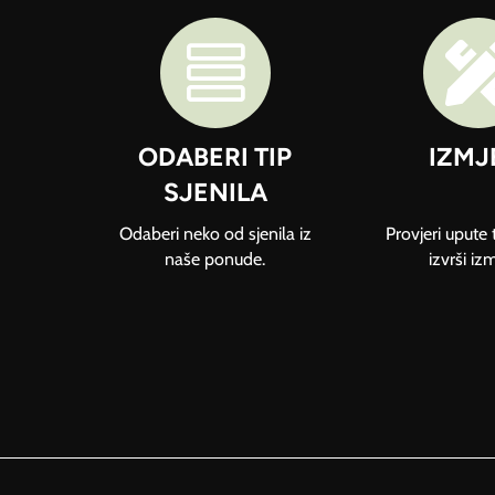

ODABERI TIP
IZMJ
SJENILA
Odaberi neko od sjenila iz
Provjeri upute 
naše ponude.
izvrši iz