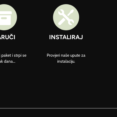


RUČI
INSTALIRAJ
 paket i strpi se
Provjeri naše upute za
ak dana…
instalaciju.