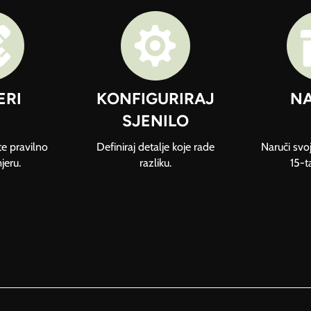


ERI
KONFIGURIRAJ
NA
SJENILO
te pravilno
Definiraj detalje koje rade
Naruči svoj
mjeru.
razliku.
15-t