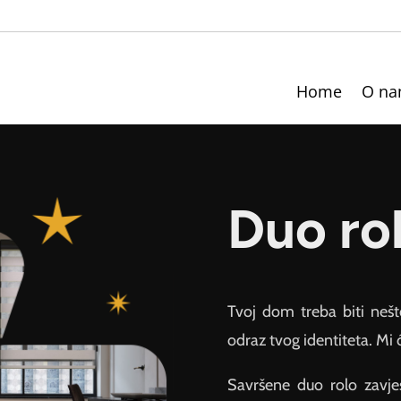
Home
O n
Duo ro
Tvoj dom treba biti neš
odraz tvog identiteta. Mi
Savršene duo rolo zavje