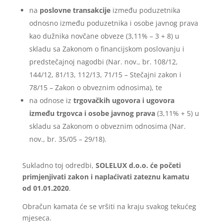
na
poslovne transakcije
između poduzetnika
odnosno između poduzetnika i osobe javnog prava
kao dužnika novčane obveze (3,11% – 3 + 8) u
skladu sa Zakonom o financijskom poslovanju i
predstečajnoj nagodbi (Nar. nov., br. 108/12,
144/12, 81/13, 112/13, 71/15 – Stečajni zakon i
78/15 – Zakon o obveznim odnosima), te
na odnose iz
trgovačkih ugovora i ugovora
između trgovca i osobe javnog prava
(3,11% + 5) u
skladu sa Zakonom o obveznim odnosima (Nar.
nov., br. 35/05 – 29/18).
Sukladno toj odredbi,
SOLELUX d.o.o. će početi
primjenjivati zakon i naplaćivati zateznu kamatu
od 01.01.2020
.
Obračun kamata će se vršiti na kraju svakog tekućeg
mjeseca.