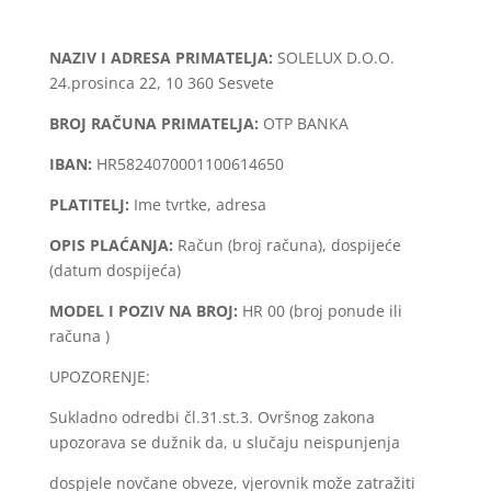
NAZIV I ADRESA PRIMATELJA:
SOLELUX D.O.O.
24.prosinca 22, 10 360 Sesvete
BROJ RAČUNA PRIMATELJA:
OTP BANKA
IBAN:
HR5824070001100614650
PLATITELJ:
Ime tvrtke, adresa
OPIS PLAĆANJA:
Račun (broj računa), dospijeće
(datum dospijeća)
MODEL I POZIV NA BROJ:
HR 00 (broj ponude ili
računa )
UPOZORENJE:
Sukladno odredbi čl.31.st.3. Ovršnog zakona
upozorava se dužnik da, u slučaju neispunjenja
dospjele novčane obveze, vjerovnik može zatražiti