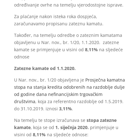
određivanje ovrhe na temelju vjerodostojne isprave.
Za plaćanje nakon isteka roka dospjeća,
zaračunavamo propisanu zateznu kamatu.
Također, na temelju odredbe o zateznim kamatama
objavljenu u Nar. nov., br. 1/20, 1.1.2020. zatezne
kamate se primjenjuje u visini od
8,11%
na sljedeće
odnose
Zatezne kamate od 1.1.2020.
U Nar. nov., br. 1/20 objavljena je
Prosječna kamatna
stopa na stanja kredita odobrenih na razdoblje dulje
od godine dana nefinancijskim trgovačkim
društvima
, koja za referentno razdoblje od 1.5.2019.
do 31.10.2019. iznosi
3,11%
.
Na temelju te stope izračunava se
stopa zatezne
kamate
, koja se od
1. siječnja 2020.
primjenjuje u
visini od
8,11%
na sljedeće odnose: