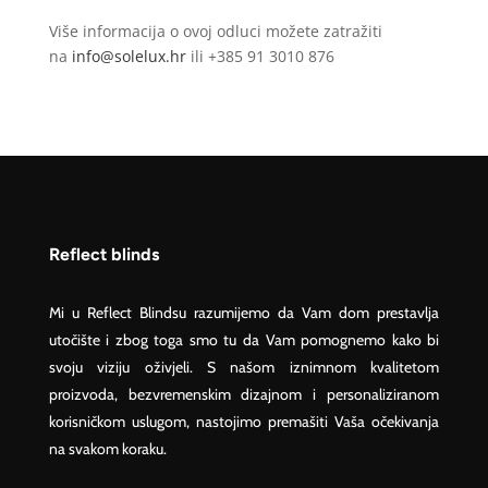
Više informacija o ovoj odluci možete zatražiti
na
info@solelux.hr
ili +385 91 3010 876
Reflect blinds
Mi u Reflect Blindsu razumijemo da Vam dom prestavlja
utočište i zbog toga smo tu da Vam pomognemo kako bi
svoju viziju oživjeli. S našom iznimnom kvalitetom
proizvoda, bezvremenskim dizajnom i personaliziranom
korisničkom uslugom, nastojimo premašiti Vaša očekivanja
na svakom koraku.