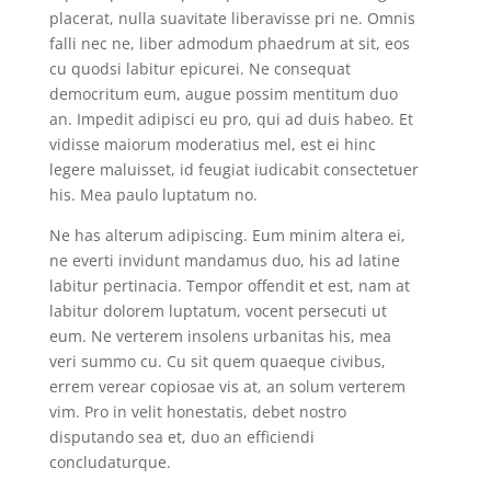
placerat, nulla suavitate liberavisse pri ne. Omnis
falli nec ne, liber admodum phaedrum at sit, eos
cu quodsi labitur epicurei. Ne consequat
democritum eum, augue possim mentitum duo
an. Impedit adipisci eu pro, qui ad duis habeo. Et
vidisse maiorum moderatius mel, est ei hinc
legere maluisset, id feugiat iudicabit consectetuer
his. Mea paulo luptatum no.
Ne has alterum adipiscing. Eum minim altera ei,
ne everti invidunt mandamus duo, his ad latine
labitur pertinacia. Tempor offendit et est, nam at
labitur dolorem luptatum, vocent persecuti ut
eum. Ne verterem insolens urbanitas his, mea
veri summo cu. Cu sit quem quaeque civibus,
errem verear copiosae vis at, an solum verterem
vim. Pro in velit honestatis, debet nostro
disputando sea et, duo an efficiendi
concludaturque.