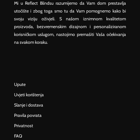
Mi u Reflect Blindsu razumijemo da Vam dom prestavlja
utočište i zbog toga smo tu da Vam pomognemo kako bi
svoju viziju oživjeli. S našom iznimnom kvalitetom
proizvoda, bezvremenskim dizajnom i personaliziranom
korisničkom uslugom, nastojimo premašiti Vaša očekivanja
na svakom koraku.
Upute
Uvjeti korištenja
Slanje i dostava
Pravila povrata
Privatnost
FAQ