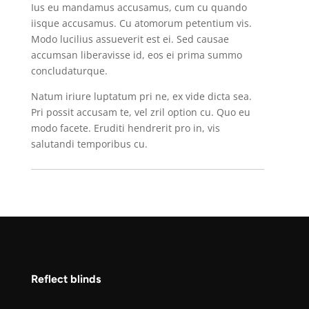
Ius eu mandamus accusamus, cum cu quando
iisque accusamus. Cu atomorum petentium vis.
Modo lucilius assueverit est ei. Sed causae
accumsan liberavisse id, eos ei prima summo
concludaturque.
Natum iriure luptatum pri ne, ex vide dicta sea.
Pri possit accusam te, vel zril option cu. Quo eu
modo facete. Eruditi hendrerit pro in, vis
salutandi temporibus cu.
Reflect blinds