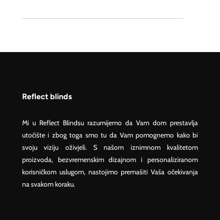
Reflect blinds
Mi u Reflect Blindsu razumijemo da Vam dom prestavlja
utočište i zbog toga smo tu da Vam pomognemo kako bi
svoju viziju oživjeli. S našom iznimnom kvalitetom
proizvoda, bezvremenskim dizajnom i personaliziranom
korisničkom uslugom, nastojimo premašiti Vaša očekivanja
na svakom koraku.